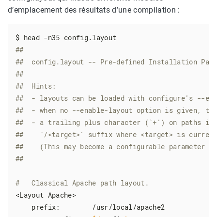
d’emplacement des résultats d’une compilation :
##
##  config.layout -- Pre-defined Installation Pat
##
##  Hints:
##  - layouts can be loaded with configure's --en
##  - when no --enable-layout option is given, th
##  - a trailing plus character (`+') on paths is
##    `/<target>' suffix where <target> is curren
##    (This may become a configurable parameter a
##
#   Classical Apache path layout.
<Layout Apache>

    prefix:        /usr/local/apache2
