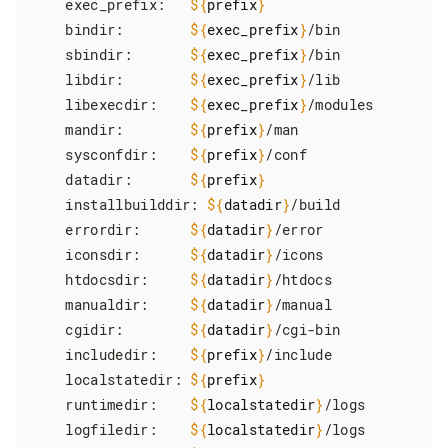
    exec_prefix:   
${
prefix
}
    bindir:        
${
exec_prefix
}
/bin

    sbindir:       
${
exec_prefix
}
/bin

    libdir:        
${
exec_prefix
}
/lib

    libexecdir:    
${
exec_prefix
}
/modules

    mandir:        
${
prefix
}
/man

    sysconfdir:    
${
prefix
}
/conf

    datadir:       
${
prefix
}
    installbuilddir: 
${
datadir
}
/build

    errordir:      
${
datadir
}
/error

    iconsdir:      
${
datadir
}
/icons

    htdocsdir:     
${
datadir
}
/htdocs

    manualdir:     
${
datadir
}
/manual

    cgidir:        
${
datadir
}
/cgi-bin

    includedir:    
${
prefix
}
/include

    localstatedir: 
${
prefix
}
    runtimedir:    
${
localstatedir
}
/logs

    logfiledir:    
${
localstatedir
}
/logs
