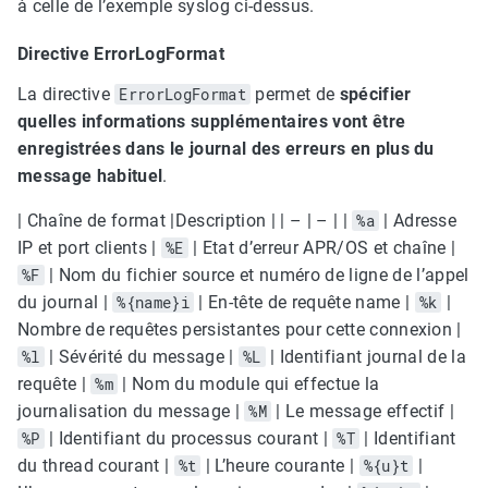
à celle de l’exemple syslog ci-dessus.
Directive ErrorLogFormat
La directive
ErrorLogFormat
permet de
spécifier
quelles informations supplémentaires vont être
enregistrées dans le journal des erreurs en plus du
message habituel
.
| Chaîne de format |Description | | – | – | |
%a
| Adresse
IP et port clients |
%E
| Etat d’erreur APR/OS et chaîne |
%F
| Nom du fichier source et numéro de ligne de l’appel
du journal |
%{name}i
| En-tête de requête name |
%k
|
Nombre de requêtes persistantes pour cette connexion |
%l
| Sévérité du message |
%L
| Identifiant journal de la
requête |
%m
| Nom du module qui effectue la
journalisation du message |
%M
| Le message effectif |
%P
| Identifiant du processus courant |
%T
| Identifiant
du thread courant |
%t
| L’heure courante |
%{u}t
|