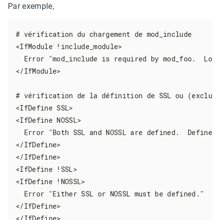
Par exemple,
# vérification du chargement de mod_include

<IfModule !include_module>

  Error "mod_include is required by mod_foo.  Load
</IfModule>

# vérification de la définition de SSL ou (exclusi
<IfDefine SSL>

<IfDefine NOSSL>

  Error "Both SSL and NOSSL are defined.  Define o
</IfDefine>

</IfDefine>

<IfDefine !SSL>

<IfDefine !NOSSL>

  Error "Either SSL or NOSSL must be defined."

</IfDefine>

</IfDefine>