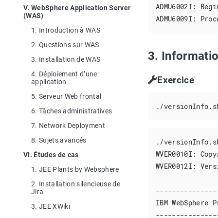
ADMU6002I: Begi
V. WebSphere Application Server
(WAS)
ADMU6009I: Proc
1. Introduction à WAS
2. Questions sur WAS
3. Informati
3. Installation de WAS
4. Déploiement d’une
Exercice
application
5. Serveur Web frontal
./versionInfo.s
6. Tâches administratives
7. Network Deployment
8. Sujets avancés
./versionInfo.s
WVER0010I: Copy
VI. Études de cas
WVER0012I: Vers
1. JEE Plants by Websphere
2. Installation silencieuse de
---------------
Jira
IBM WebSphere P
3. JEE XWiki
---------------