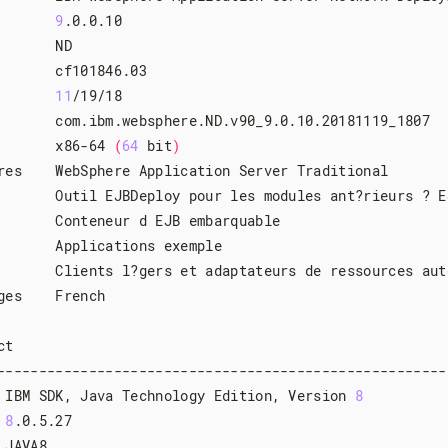
       
9
.0.0.10

      ND

       cf101846.03

       
11
/19/18

       com.ibm.websphere.ND.v90_9.0.10.20181119_1807

       x86-64 
(
64
 bit
)
res    WebSphere Application Server Traditional

       Outil EJBDeploy pour les modules ant?rieurs ? E
       Conteneur d EJB embarquable

       Applications exemple

       Clients l?gers et adaptateurs de ressources auto
ges    French

t

-------------------------------------------------------
 IBM SDK, Java Technology Edition, Version 
8
 
8
.0.5.27

JAVA8
