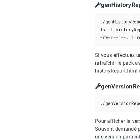
genHistoryRe
./genHistoryRepo
ls -l historyRep
-rw-r--r--. 
1
 r
Si vous effectuez u
rafraîchir le pack 
historyReport.html d
genVersionRe
./genVersionRep
Pour afficher la ve
Souvent demandé pa
une version particul