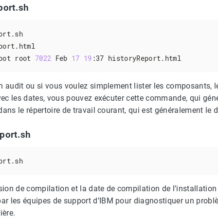
port.sh
rt.sh

ort.html

oot root 
7022
 Feb 
17
19
:37 historyReport.html
n audit ou si vous voulez simplement lister les composants, le
avec les dates, vous pouvez exécuter cette commande, qui gén
ans le répertoire de travail courant, qui est généralement le d
port.sh
ort.sh
rsion de compilation et la date de compilation de l’installati
r les équipes de support d’IBM pour diagnostiquer un probl
ière.