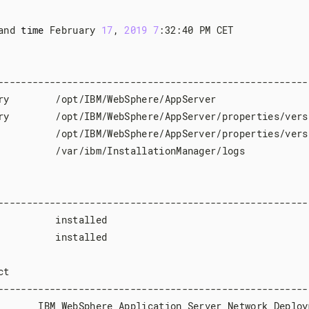
and 
time
 February 
17
, 
2019
7
:32:40 PM CET

-------------------------------------------------------
ry        /opt/IBM/WebSphere/AppServer

ry        /opt/IBM/WebSphere/AppServer/properties/versi
          /opt/IBM/WebSphere/AppServer/properties/versi
          /var/ibm/InstallationManager/logs

-------------------------------------------------------
          installed

          installed

t

-------------------------------------------------------
       IBM WebSphere Application Server Network Deploym