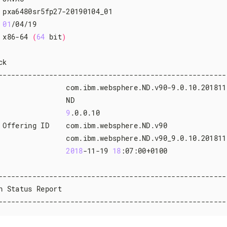
 pxa6480sr5fp27-20190104_01

 
01
/04/19

 x86-64 
(
64
 bit
)
k

-------------------------------------------------------
                com.ibm.websphere.ND.v90-9.0.10.2018111
                ND

                
9
.0.0.10

 Offering ID    com.ibm.websphere.ND.v90

                com.ibm.websphere.ND.v90_9.0.10.2018111
                
2018
-11-19 
18
:07:00+0100

-------------------------------------------------------
n Status Report

------------------------------------------------------