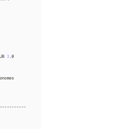
JB 
3
.0

nomes

----------
