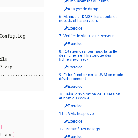
Emplacement du dump
Analyse de dump
6. Manipuler DMGR, les agents de
noeuds et les serveurs
Exercice
onfig.log

7. Vérifier le statut d’un serveur
Exercice
8. Rotation des journaux, la taille
des fichiers et l’historique des
le

fichiers journaux
.zip

Exercice
......................................................
9. Faire fonctionner la JVM en mode
développement
Exercice
10. Délai d’expiration de la session
et nom du cookie
Exercice
11. JVM’s heap size
Exercice
]
12. Paramètres de logs
trace
]
Exercice