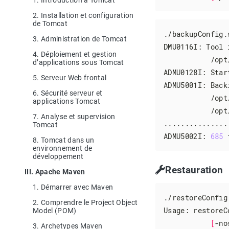
1. Introduction à Tomcat
2. Installation et configuration
de Tomcat
./backupConfig.
3. Administration de Tomcat
DMU0116I: Tool 
4. Déploiement et gestion
           /opt
d’applications sous Tomcat
ADMU0128I: Star
5. Serveur Web frontal
ADMU5001I: Back
6. Sécurité serveur et
           /opt
applications Tomcat
           /opt
7. Analyse et supervision
...............
Tomcat
ADMU5002I: 
685
 
8. Tomcat dans un
environnement de
développement
Restauration
III. Apache Maven
1. Démarrer avec Maven
./restoreConfig.
2. Comprendre le Project Object
Usage: restoreC
Model (POM)
[
-no
3. Archetypes Maven