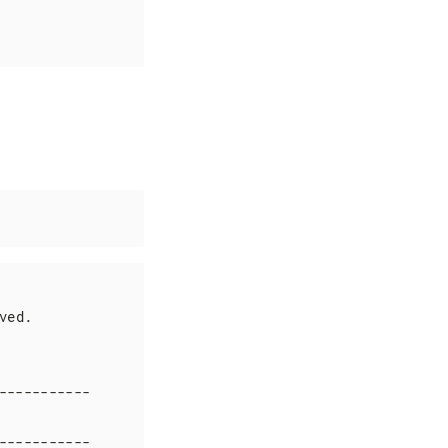
ved.

----------

----------
