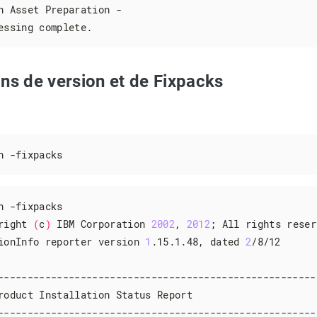
n Asset Preparation -

essing complete.
ons de version et de Fixpacks
h -fixpacks
h -fixpacks

right 
(
c
)
 IBM Corporation 
2002
, 
2012
;
 All rights reser
ionInfo reporter version 
1
.15.1.48, dated 
2
/8/12

-------------------------------------------------------
roduct Installation Status Report

-------------------------------------------------------