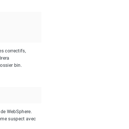
s correctifs,
érera
ossier bin.
on de WebSphere.
ème suspect avec