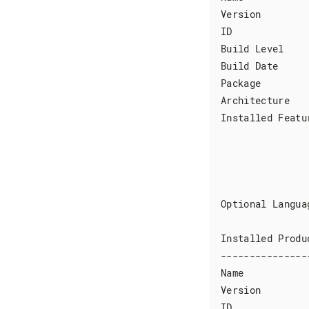
Version        
ID              
Build Level    
Build Date     
Package        
Architecture   
Installed Featu
               
               
               
               
Optional Langua
Installed Produc
---------------
Name           
Version        
ID              