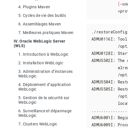
[
-us
4. Plugins Maven
           <pro
5. Cycles de vie des builds
6. Assemblages Maven
./restoreConfig
7. Meilleures pratiques Maven
ADMU0116I: Tool
IV. Oracle WebLogic Server
           /opt
(WLS)
ADMU0128I: Star
1. Introduction à WebLogic
ADMU5502I: The 
2. Installation WebLogic
           alre
3. Administration d’instances
           /opt
WebLogic
ADMU5504I: Rest
4. Déploiement d’application
ADMU5505I: Rest
WebLogic
           /opt
5. Gestion de la sécurité sur
WebLogic
           loca
...............
6. Surveillance et dépannage
WebLogic
ADMU6001I: Begi
7. Clusters WebLogic
ADMU6009I: Proc