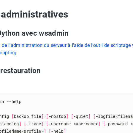
 administratives
 Jython avec wsadmin
de l’administration du serveur à l’aide de l’outil de scriptag
ripting
 restauration
h --help

nfig 
[
backup_file
]
[
-nostop
]
[
-quiet
]
[
-logfile<filena
placelog
]
[
-trace
]
[
-username <username>
]
[
-password <
ofileName<profile>
]
[
-help
]