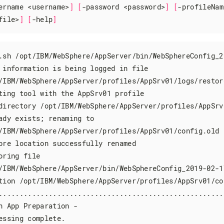
ername <username>
]
[
-password <password>
]
[
-profileName
file>
]
[
-help
]
.sh /opt/IBM/WebSphere/AppServer/bin/WebSphereConfig_2
 information is being logged in file

/IBM/WebSphere/AppServer/profiles/AppSrv01/logs/restore
ting tool with the AppSrv01 profile

directory /opt/IBM/WebSphere/AppServer/profiles/AppSrv0
ady exists
;
 renaming to

/IBM/WebSphere/AppServer/profiles/AppSrv01/config.old

ore location successfully renamed

oring file

/IBM/WebSphere/AppServer/bin/WebSphereConfig_2019-02-17
tion /opt/IBM/WebSphere/AppServer/profiles/AppSrv01/con
......................................................
n App Preparation -

essing complete.
