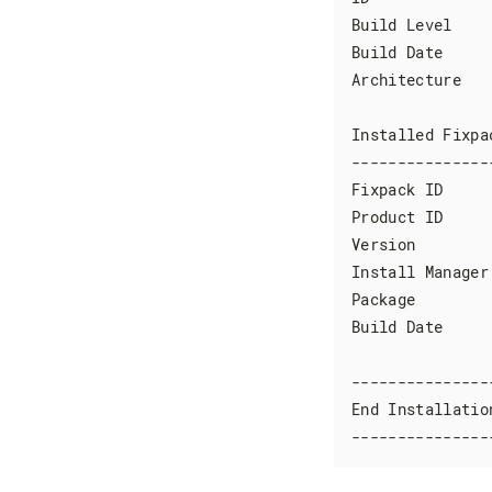
Build Level    
Build Date     
Architecture   
Installed Fixpac
---------------
Fixpack ID     
Product ID     
Version        
Install Manager
Package        
Build Date     
---------------
End Installatio
---------------