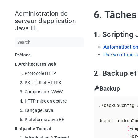
6. Tâches
Administration de
serveur d'application
Java EE
1. Scripting
Automatisation 
Use wsadmin sc
Préface
I. Architectures Web
2. Backup et
1. Protocole HTTP
2. PKI, TLS et HTTPS
Backup
3. Composants WWW
4. HTTP mise en oeuvre
./backupConfig.s
5. Langage Java
6. Plateforme Java EE
Usage: backupCo
[
-re
II. Apache Tomcat
[
-pr