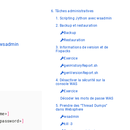
6. Tâches administratives
1. Scripting Jython avec wsadmin
2. Backup et restauration
Backup
Restauration
e wsadmin
3. Informations de version et de
Fixpacks
Exercice
genHistoryReport.sh
genVersionReport.sh
4. Désactiver la sécurité sur la
console WAS
Exercice
Décoder les mots de passe WAS
5. Prendre des “Thread Dumps”
dans Websphere
me>
]
wsadmin
password>
]
kill -3