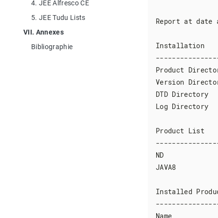
4. JEE Alfresco CE
5. JEE Tudu Lists
Report at date 
VII. Annexes
Installation

Bibliographie
---------------
Product Directo
Version Directo
DTD Directory  
Log Directory  
Product List

---------------
ND             
JAVA8          
Installed Produc
---------------
Name           