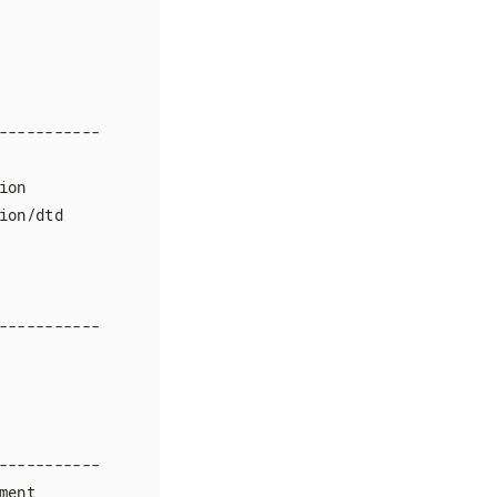
----------

on

on/dtd

----------

----------

ent
