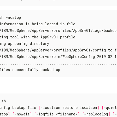
sh -nostop

information is being logged in file

/IBM/WebSphere/AppServer/profiles/AppSrv01/logs/backupC
ting tool with the AppSrv01 profile

ing up config directory

/IBM/WebSphere/AppServer/profiles/AppSrv01/config to fi
/IBM/WebSphere/AppServer/bin/WebSphereConfig_2019-02-17
......................................................
files successfully backed up
sh

onfig backup_file 
[
-location restore_location
]
[
-quiet
stop
]
[
-nowait
]
[
-logfile <filename>
]
[
-replacelog
]
[
-