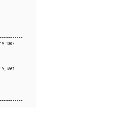
----------

9_1807

9_1807

----------

-----------