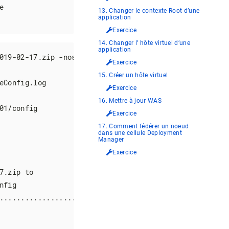


13. Changer le contexte Root d’une
application
Exercice
14. Changer l’ hôte virtuel d’une
application
019-02-17.zip -nostop

Exercice
15. Créer un hôte virtuel
Config.log

Exercice
16. Mettre à jour WAS
1/config

Exercice
17. Comment fédérer un noeud
dans une cellule Deployment
Manager
Exercice
.zip to

fig

.....................................................