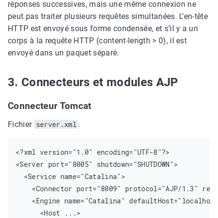
réponses successives, mais une même connexion ne
peut pas traiter plusieurs requêtes simultanées. L’en-tête
HTTP est envoyé sous forme condensée, et s’il y a un
corps à la requête HTTP (content-length > 0), il est
envoyé dans un paquet séparé.
3. Connecteurs et modules AJP
Connecteur Tomcat
Fichier
server.xml
.
<?xml version="1.0" encoding="UTF-8"?>

<Server port="8005" shutdown="SHUTDOWN">

  <Service name="Catalina">

    <Connector port="8009" protocol="AJP/1.3" redi
    <Engine name="Catalina" defaultHost="localhost
      <Host ...>
